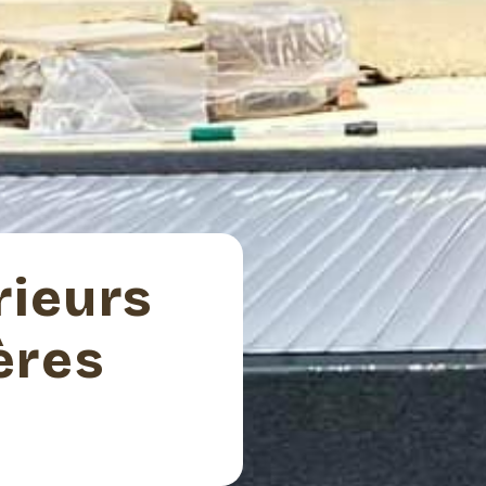
rieurs
ères