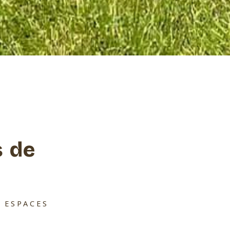
s de
S ESPACES