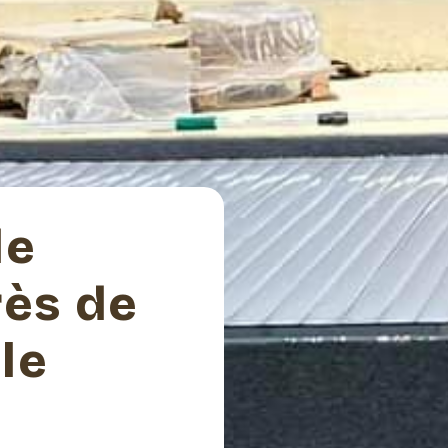
de
ès de
le