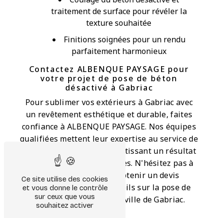
traitement de surface pour révéler la
texture souhaitée
Finitions soignées pour un rendu
parfaitement harmonieux
Contactez ALBENQUE PAYSAGE pour
votre projet de pose de béton
désactivé à Gabriac
Pour sublimer vos extérieurs à Gabriac avec
un revêtement esthétique et durable, faites
confiance à ALBENQUE PAYSAGE. Nos équipes
qualifiées mettent leur expertise au service de
votre projet, en vous garantissant un résultat
à la hauteur de vos attentes. N'hésitez pas à
nous contacter pour obtenir un devis
Ce site utilise des cookies
personnalisé et des conseils sur la pose de
et vous donne le contrôle
sur ceux que vous
béton désactivé dans la ville de Gabriac.
souhaitez activer